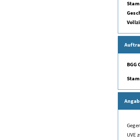
Stam
Gesch
Vollz
Auftr
BGG C
Stam
Angab
Gegen
UVE z