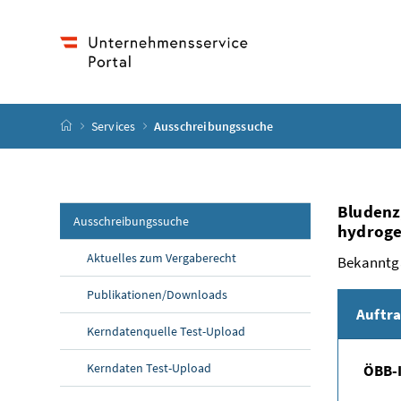
Accesskey
Accesskey
Accesskey
Zum Inhalt
Zum Hauptmenü
Zum Untermenü
[1]
[3]
[2]
Startseite
Services
Ausschreibungssuche
Bludenz
Ausschreibungssuche
hydroge
Aktuelles zum Vergaberecht
Bekanntg
Publikationen/Downloads
Auftr
Kerndatenquelle Test-Upload
Kerndaten Test-Upload
ÖBB-I