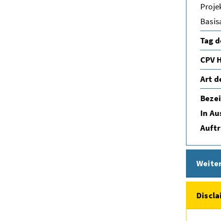
Proje
Basis
Tag d
CPV H
Art d
Bezei
In Au
Auft
Weite
Discl