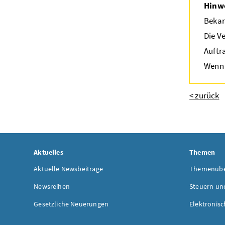
Hinw
Bekan
Die V
Auftr
Wenn 
< zurück
Aktuelles
Themen
Aktuelle Newsbeiträge
Themenübe
Newsreihen
Steuern un
Gesetzliche Neuerungen
Elektronisc